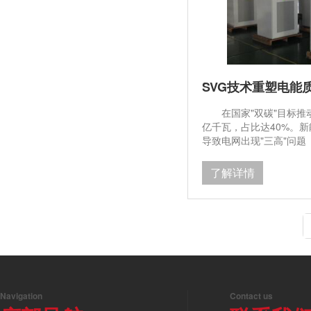
SVG技术重塑电能
在国家"双碳"目标推动
亿千瓦，占比达40%。
导致电网出现"三高"问
TSC/SVC装置因响应速
足新型电力系统需求，S
了解详情
2024年国内SVG市场规
Navigation
Contact us