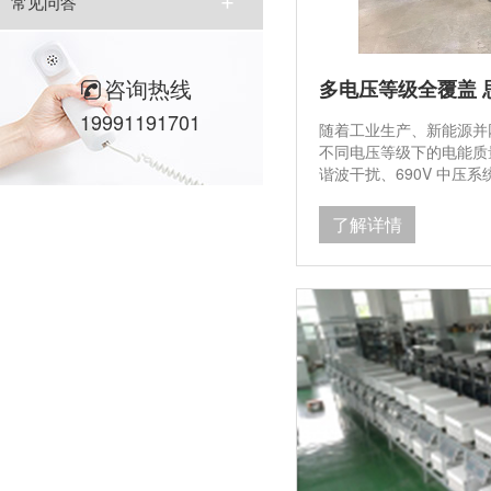
常见问答
咨询热线
19991191701
随着工业生产、新能源并
不同电压等级下的电能质量
谐波干扰、690V 中压
耗等问题，对治理设备的
能科技有限公司（Tsinghu
了解详情
等级产品矩阵，以 APF
低压终端到高压系统的全