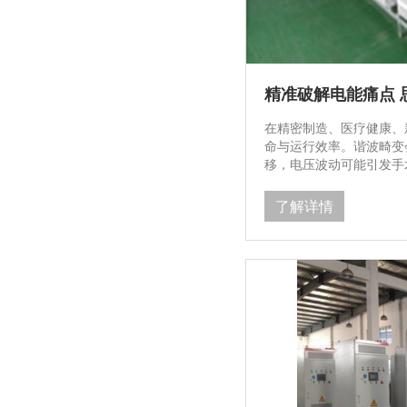
在精密制造、医疗健康、
命与运行效率。谐波畸变
移，电压波动可能引发手
耗与设备负荷。思源清科深
的全系列产品，凭借灵活
了解详情
治理的优选方案。