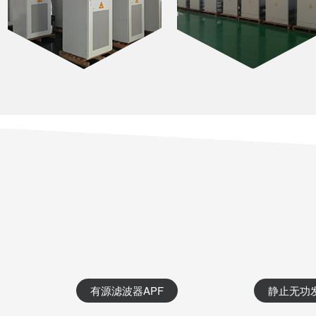
有源滤波器APF
静止无功发